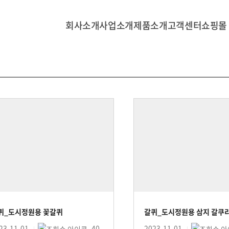
회사소개
사업소개
제품소개
고객센터
쇼핑몰
퀴_도시정원용 꽃갈퀴
갈퀴_도시정원용 삼지 갈쿠
23-11-01
40
2023-11-01