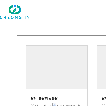
갈퀴_손갈퀴 넓은살
갈
2023-11-01
44
20