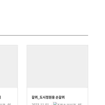
리
갈퀴_도시정원용 손갈퀴
46
2023-11-01
46