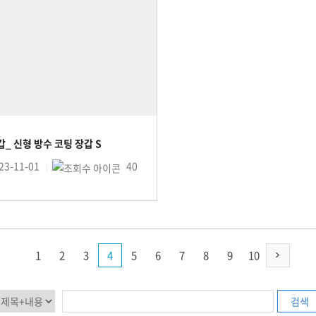
갑_ 신형 방수 코팅 장갑 S
23-11-01
40
1
2
3
4
5
6
7
8
9
10
검색