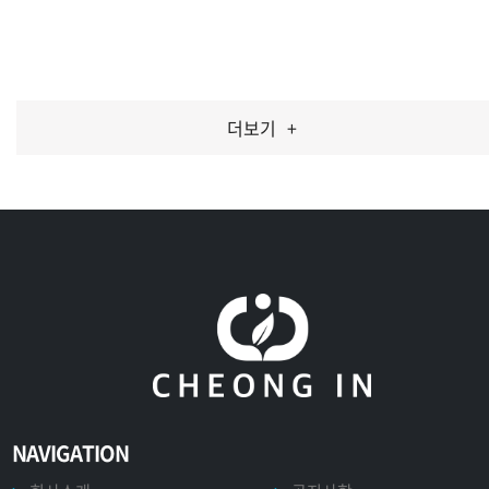
수집기_낙엽 수집기
카트_가든카트
제초기_60V 듀얼 제초기
브로워_60V 배부식 브로워
브로워_60V 엑시얼 브로워
톱_60V 충전 고지톱
톱_60V 체인톱
전정기_60V 고지 전정기
전정기_60V 전정기 (본체)
전지가위_40V 전동 전지가위
전지가위_스타컷 410 플러스
전지가위_스타컷 160 플러스
더보기
+
NAVIGATION