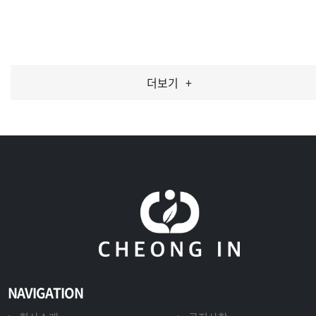
수집기_낙엽 수집기
카트_가든카트
제초기_60V 듀얼 제초기
브로워_60V 배부식 브로워
브로워_60V 엑시얼 브로워
톱_60V 충전 고지톱
톱_60V 체인톱
전정기_60V 고지 전정기
전정기_60V 전정기 (본체)
전지가위_40V 전동 전지가위
전지가위_스타컷 410 플러스
전지가위_스타컷 160 플러스
더보기
+
NAVIGATION